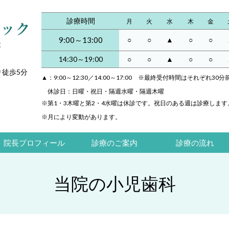
診療時間
月
火
水
木
金
9:00～13:00
○
○
▲
○
○
14:30～19:00
○
○
▲
○
○
り徒歩5分
▲：9:00～12:30／14:00～17:00 ※最終受付時間はそれぞれ30
休診日：日曜・祝日・隔週水曜・隔週木曜
※
第1・3木曜と第2・4水曜は休診です。祝日のある週は診療します
※月により変動があります。
院長プロフィール
診療のご案内
診療の流れ
当院の小児歯科