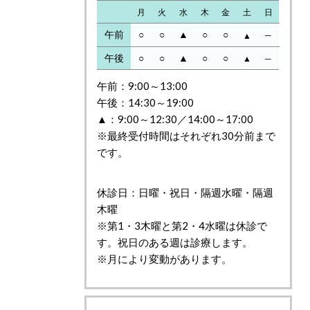
月
火
水
木
金
土
日
午前
○
○
▲
○
○
─
▲
午後
○
○
▲
○
○
▲
─
午前：9:00～13:00
午後：14:30～19:00
▲：9:00～12:30／14:00～17:00
※最終受付時間はそれぞれ30分前まで
です。
休診日：日曜・祝日・隔週水曜・隔週
木曜
※第1・3木曜と第2・4水曜は休診で
す。祝日のある週は診療します。
※月により変動があります。